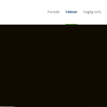
Forside
Ydelser
Faglig info