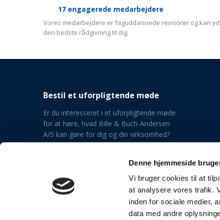
17 engagerede medarbejdere
Vores medarbejdere er faguddannede revisorer og kan y
den bedste rådgivning til dig.
Bestil et uforpligtende møde
Er du interesseret i et uforpligtende møde
for at høre, hvad Bille & Buch-Andersen
A/S kan gøre for dig og din virksomhed​?
Denne hjemmeside bruger
Ring nu: 4343 8143​
Vi bruger cookies til at til
at analysere vores trafik.
inden for sociale medier,
data med andre oplysninger