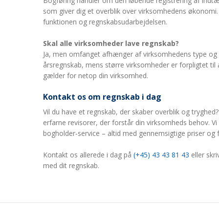
Bogføring handler om den løbende registrering af indt
som giver dig et overblik over virksomhedens økonomi
funktionen og regnskabsudarbejdelsen.
Skal alle virksomheder lave regnskab?
Ja, men omfanget afhænger af virksomhedens type og s
årsregnskab, mens større virksomheder er forpligtet til a
gælder for netop din virksomhed.
Kontakt os om regnskab i dag
Vil du have et regnskab, der skaber overblik og tryghed
erfarne revisorer, der forstår din virksomheds behov. Vi 
bogholder-service – altid med gennemsigtige priser og f
Kontakt os allerede i dag på
(+45) 43 43 81 43
eller skriv
med dit regnskab.