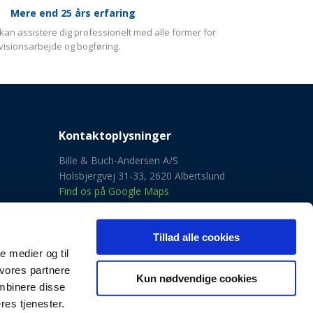
​Mere end 25 års erfaring
 kan assistere dig professionelt med alle former for
visionsarbejde og bogføring.
Kontaktoplysninger​
Bille & Buch-Andersen A/S
Holsbjergvej 31-33, 2620 Albertslund
Find os på Google Maps
Telefon:
4343 8143
E-mail:
info@bba.dk
Tillad alle cookies
​CVR:
18 28 20 46
le medier og til
 vores partnere
Kun nødvendige cookies
mbinere disse
res tjenester.