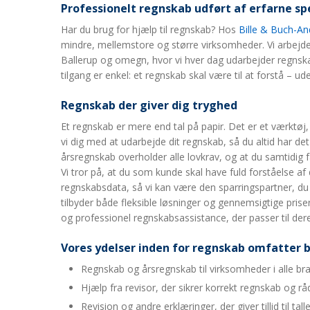
Professionelt regnskab udført af erfarne spe
Har du brug for hjælp til regnskab? Hos
Bille & Buch-A
mindre, mellemstore og større virksomheder. Vi arbejd
Ballerup og omegn, hvor vi hver dag udarbejder regnskab
tilgang er enkel: et regnskab skal være til at forstå – ude
Regnskab der giver dig tryghed
Et regnskab er mere end tal på papir. Det er et værktøj,
vi dig med at udarbejde dit regnskab, så du altid har det
årsregnskab overholder alle lovkrav, og at du samtidig få
Vi tror på, at du som kunde skal have fuld forståelse af 
regnskabsdata, så vi kan være den sparringspartner, du h
tilbyder både fleksible løsninger og gennemsigtige priser
og professionel regnskabsassistance, der passer til der
Vores ydelser inden for regnskab omfatter bl
Regnskab og årsregnskab til virksomheder i alle br
Hjælp fra revisor, der sikrer korrekt regnskab og rå
Revision og andre erklæringer, der giver tillid til tall