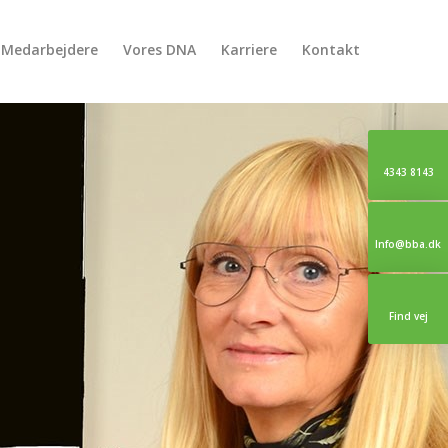
Medarbejdere
Vores DNA
Karriere
Kontakt
4343 8143
Info@bba.dk
Find vej