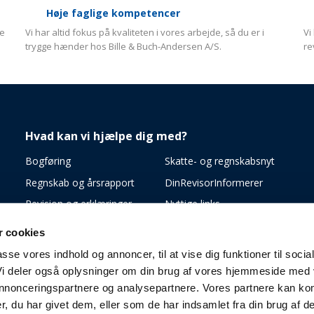
Høje faglige kompetencer
de
Vi har altid fokus på kvaliteten i vores arbejde, så du er i
Vi
trygge hænder hos Bille & Buch-Andersen A/S.
re
Hvad kan vi hjælpe dig med?​
Bogføring​
Skatte- og regnskabsnyt
Regnskab og årsrapport
DinRevisorInformerer
Revision og erklæringer
Nyttige links
Skatterådgivning
Mød vores medarbejdere
 cookies
Revisor rådgivning
Ledige stillinger
passe vores indhold og annoncer, til at vise dig funktioner til socia
 Vi deler også oplysninger om din brug af vores hjemmeside med
 annonceringspartnere og analysepartnere. Vores partnere kan ko
, du har givet dem, eller som de har indsamlet fra din brug af de