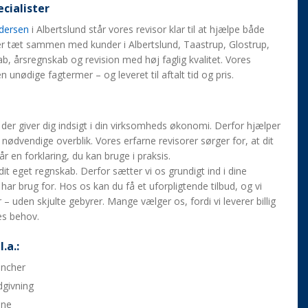
cialister
ndersen
i Albertslund står vores revisor klar til at hjælpe både
er tæt sammen med kunder i Albertslund, Taastrup, Glostrup,
, årsregnskab og revision med høj faglig kvalitet. Vores
n unødige fagtermer – og leveret til aftalt tid og pris.
 der giver dig indsigt i din virksomheds økonomi. Derfor hjælper
 nødvendige overblik. Vores erfarne revisorer sørger for, at dit
r en forklaring, du kan bruge i praksis.
dit eget regnskab. Derfor sætter vi os grundigt ind i dine
ar brug for. Hos os kan du få et uforpligtende tilbud, og vi
 – uden skjulte gebyrer. Mange vælger os, fordi vi leverer billig
es behov.
.a.:
ancher
dgivning
ene