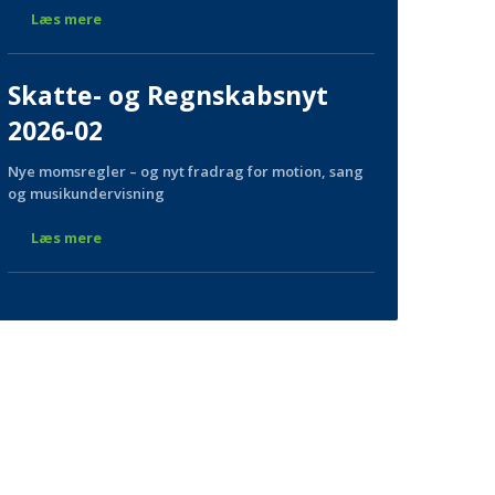
Læs mere
Skatte- og Regnskabsnyt
2026-02
Nye momsregler – og nyt fradrag for motion, sang
og musikundervisning
Læs mere