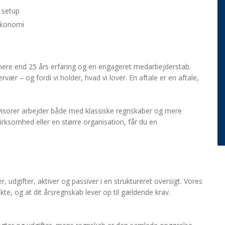
e setup
 økonomi
mere end 25 års erfaring og en engageret medarbejderstab.
vær – og fordi vi holder, hvad vi lover. En aftale er en aftale,
visorer arbejder både med klassiske regnskaber og mere
irksomhed eller en større organisation, får du en
udgifter, aktiver og passiver i en struktureret oversigt. Vores
ekte, og at dit årsregnskab lever op til gældende krav.