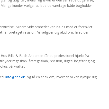
ægter og udgifter, mens regnskab er den samlede opgørelse,
. Mange kunder vælger at lade os varetage både bogholder-
tørrelse. Mindre virksomheder kan nøjes med et forenklet
t få foretaget revision. Vi rådgiver dig altid om, hvad der
? Hos Bille & Buch-Andersen får du professionel hjælp fra
tilbyder regnskab, årsregnskab, revision, digital bogføring og
okus på kvalitet.
 til
info@bba.dk
, og få en snak om, hvordan vi kan hjælpe dig