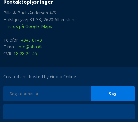
Kontaktoplysninger​
Bille & Buch-Andersen A/S
Holsbjergvej 31-33, 2620 Albertslund
Find os på Google Maps
Telefon:
4343 8143
E-mail:
info@bba.dk
​CVR:
18 28 20 46
Created and hosted by Group Online