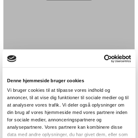
Interesseret i vores nyhedsbrev?
Få information om moms og skat​.
Denne hjemmeside bruger cookies
Med BBA's nyhedsbreve får du de vigtigste nyheder om f.eks.
Vi bruger cookies til at tilpasse vores indhold og
skat og moms og andet relevant nyt direkte i din indbakke.
annoncer, til at vise dig funktioner til sociale medier og til
Nyhedsbrevene er naturligvis gratis og uforpligtende, og hvis du
at analysere vores trafik. Vi deler også oplysninger om
fortryder din tilmelding, kan du ligeledes afmelde det via
nedenstående formular.
din brug af vores hjemmeside med vores partnere inden
for sociale medier, annonceringspartnere og
analysepartnere. Vores partnere kan kombinere disse
data med andre oplysninger, du har givet dem, eller som