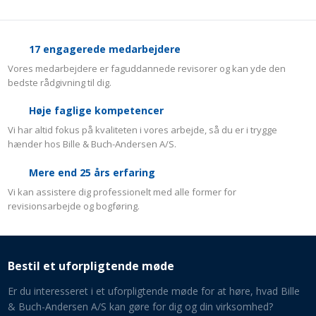
17 engagerede medarbejdere
Vores medarbejdere er faguddannede revisorer og kan yde den
bedste rådgivning til dig.
Høje faglige kompetencer
Vi har altid fokus på kvaliteten i vores arbejde, så du er i trygge
hænder hos Bille & Buch-Andersen A/S.
​Mere end 25 års erfaring
Vi kan assistere dig professionelt med alle former for
revisionsarbejde og bogføring.
Bestil et uforpligtende møde
Er du interesseret i et uforpligtende møde for at høre, hvad Bille
& Buch-Andersen A/S kan gøre for dig og din virksomhed​?