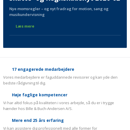
Nye momsregler – og nyt fradrag for motion, sang og
musikundervisning
Læs mere
17 engagerede medarbejdere
Vores medarbejdere er faguddannede revisorer og kan yde den
bedste rådgivning til dig.
Høje faglige kompetencer
Vi har altid fokus på kvaliteten i vores arbejde, så du er i trygge
hænder hos Bille & Buch-Andersen A/S.
​Mere end 25 års erfaring
Vi kan assistere dig professionelt med alle former for