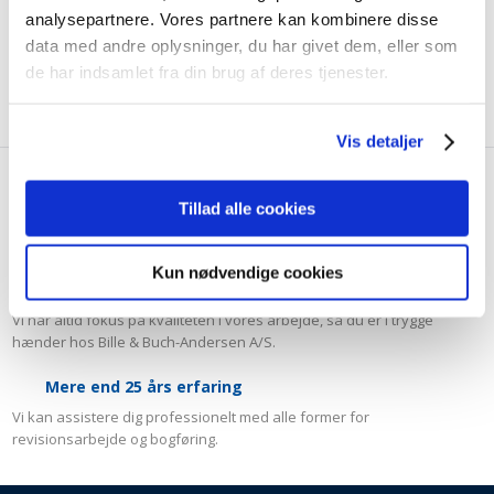
analysepartnere. Vores partnere kan kombinere disse
Læs mere
data med andre oplysninger, du har givet dem, eller som
de har indsamlet fra din brug af deres tjenester.
Vis detaljer
17 engagerede medarbejdere
Tillad alle cookies
Vores medarbejdere er faguddannede revisorer og kan yde den
bedste rådgivning til dig.
Kun nødvendige cookies
Høje faglige kompetencer
Vi har altid fokus på kvaliteten i vores arbejde, så du er i trygge
hænder hos Bille & Buch-Andersen A/S.
​Mere end 25 års erfaring
Vi kan assistere dig professionelt med alle former for
revisionsarbejde og bogføring.