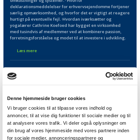
omkostninger og systemer. · Hvorfor
deklarationsmeddelelser for erhvervsejendomme fortjener
særlig opmærksomhed, og hvorfor det er vigtigt at reagere
hurtigt på eventuelle fejl. ·Hvordan iværksætter og
yogalærer Cathrine Koefoed har bygget en virksomhed
med tusindvis af medlemmer ved at kombinere passion,
forretningsforståelse og modet til at investere i udvikling.
Læs mere
Skatte- og Regnskabsnyt 2026-04
Beskatning af fri bil og ladestandere
Læs mere
Denne hjemmeside bruger cookies
Vi bruger cookies til at tilpasse vores indhold og
annoncer, til at vise dig funktioner til sociale medier og til
Skatte- og Regnskabsnyt 2026-02
at analysere vores trafik. Vi deler også oplysninger om
Nye momsregler – og nyt fradrag for motion, sang og
din brug af vores hjemmeside med vores partnere inden
musikundervisning
for sociale medier, annonceringspartnere og