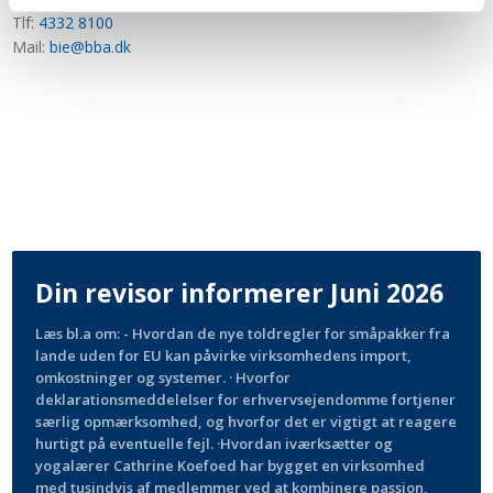
Tlf:
4332 8100
Mail:
bie@bba.dk
Din revisor informerer Juni 2026
Læs bl.a om: - Hvordan de nye toldregler for småpakker fra
lande uden for EU kan påvirke virksomhedens import,
omkostninger og systemer. · Hvorfor
deklarationsmeddelelser for erhvervsejendomme fortjener
særlig opmærksomhed, og hvorfor det er vigtigt at reagere
hurtigt på eventuelle fejl. ·Hvordan iværksætter og
yogalærer Cathrine Koefoed har bygget en virksomhed
med tusindvis af medlemmer ved at kombinere passion,