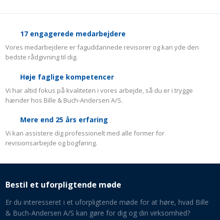
17 engagerede medarbejdere
Vores medarbejdere er faguddannede revisorer og kan yde den
bedste rådgivning til dig.
Høje faglige kompetencer
Vi har altid fokus på kvaliteten i vores arbejde, så du er i trygge
hænder hos Bille & Buch-Andersen A/S.
​Mere end 25 års erfaring
Vi kan assistere dig professionelt med alle former for
revisionsarbejde og bogføring.
Bestil et uforpligtende møde
Er du interesseret i et uforpligtende møde for at høre, hvad Bille
& Buch-Andersen A/S kan gøre for dig og din virksomhed​?