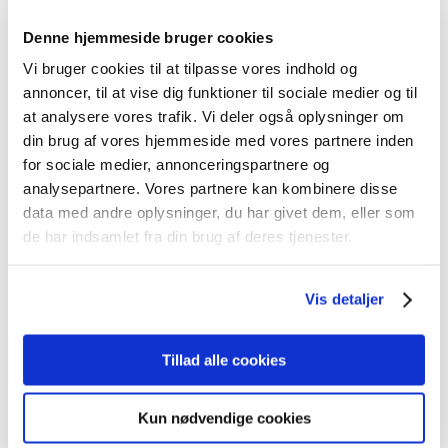
Haris Iqbal
Denne hjemmeside bruger cookies
Tlf:
4332
8113
Vi bruger cookies til at tilpasse vores indhold og
Mail: ​​
annoncer, til at vise dig funktioner til sociale medier og til
hai@bba.dk​​
at analysere vores trafik. Vi deler også oplysninger om
Enes Kilic
din brug af vores hjemmeside med vores partnere inden
Tlf:
4332 81
14
for sociale medier, annonceringspartnere og
Mail:​
​​enk@bba.dk​​
analysepartnere. Vores partnere kan kombinere disse
data med andre oplysninger, du har givet dem, eller som
de har indsamlet fra din brug af deres tjenester.
Vis detaljer
Tillad alle cookies
Administration/Bogholderi
Kun nødvendige cookies
Birgit Ebbe