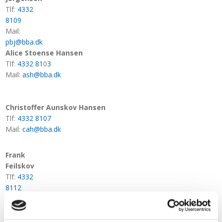
Tlf:
4332
8109
Mail: ​​
pbj@bba.dk​​
Alice Stoense
Hansen
Tlf:
4332 81
0
3
Mail:​
​​ash@bba.dk​​
Christoffer Aunskov Hansen
Tlf:
4332 8107
Mail:​
cah​@bba.dk​
Frank
Feilskov
Tlf:
4332
8112
Mail:​
ff@bba.dk