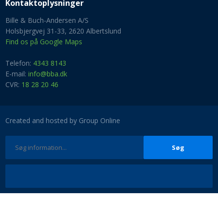
Kontaktoplysninger​
Bille & Buch-Andersen A/S
Holsbjergvej 31-33, 2620 Albertslund
Find os på Google Maps
Telefon:
4343 8143
E-mail:
info@bba.dk
​CVR:
18 28 20 46
Created and hosted by Group Online