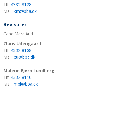
Tlf:
4332 8128
Mail:
km@bba.dk
Revisorer
Cand.Merc.Aud.​
​Claus Udengaard
Tlf:
4332 8108
Mail:​
cu@bba.dk
Malene Bjørn Lundberg
Tlf:
4332 8110
Mail:
mbl@bba.dk